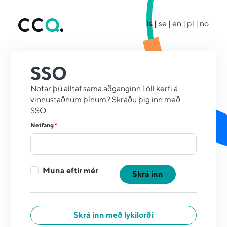
is
se
en
pl
no
SSO
Notar þú alltaf sama aðganginn í öll kerfi á
vinnustaðnum þínum? Skráðu þig inn með
SSO.
Netfang
*
Muna eftir mér
Skrá inn
Skrá inn með lykilorði